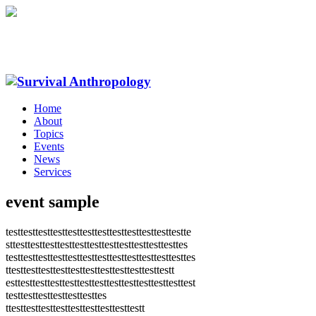
Home
About
Topics
Events
News
Services
event sample
testtesttesttesttesttesttesttesttesttesttesttestte
sttesttesttesttesttesttesttesttesttesttesttesttes
testtesttesttesttesttesttesttesttesttesttesttesttes
ttesttesttesttesttesttesttesttesttesttesttestt
esttesttesttesttesttesttesttesttesttesttesttesttest
testtesttesttesttesttesttes
ttesttesttesttesttesttesttesttesttestt