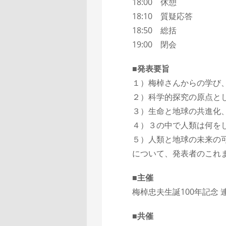
18:00 休憩
18:10 質疑応答
18:50 総括
19:00 閉会
■発表要旨
１）梅棹さんからの学び
２）科学的探究の原点と
３）生命と地球の共進化
４）３の中で人類は何を
５）人類と地球の未来
について、発表者のこれ
■主催
梅棹忠夫生誕100年記念
■共催