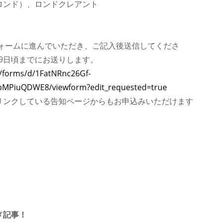
ロンド）、ロンドクレアント
leフォームに進んでいただき、ご記入後送信してくださ
19日頃までにお送りします。
m/forms/d/1FatNRnc26Gf-
pMPiuQDWE8/viewform?edit_requested=true
リンクしている告知ページからもお申込みいただけます
メ記事！