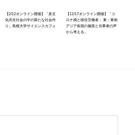
【2/12オンライン開催】「多文
【12/17オンライン開催】「コ
化共生社会の中の新たな社会作
ロナ禍と移住労働者： 東・東南
り」島根大学サイエンスカフェ
アジア各国の施策と当事者の声
から考える」