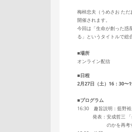
梅棹忠夫（うめさお ただ
開催されます。
今回は「生命が創った惑
る」というタイトルで総
■場所
オンライン配信
■日程
2月27日（土）16：30〜1
■
プログラム
16:30 趣旨説明：藍野
発表：安成哲三 「生命
のかを再考す