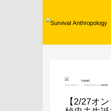
news
2021/02/15
/
PUBLISHED IN
NEWS
【2/27