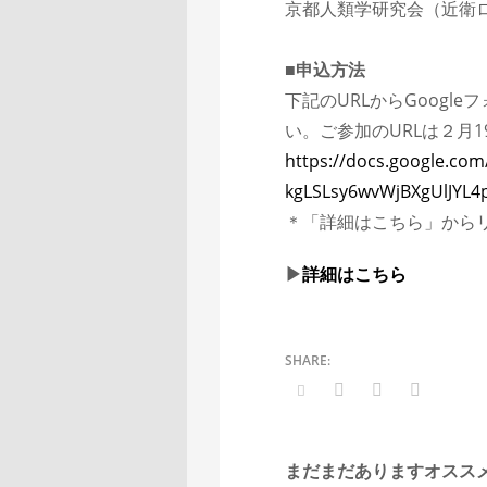
京都人類学研究会（近衛
■申込方法
下記のURLからGoog
い。ご参加のURLは２月
https://docs.google.co
kgLSLsy6wvWjBXgUlJYL4
＊「詳細はこちら」から
▶︎
詳細はこちら
まだまだありますオスス