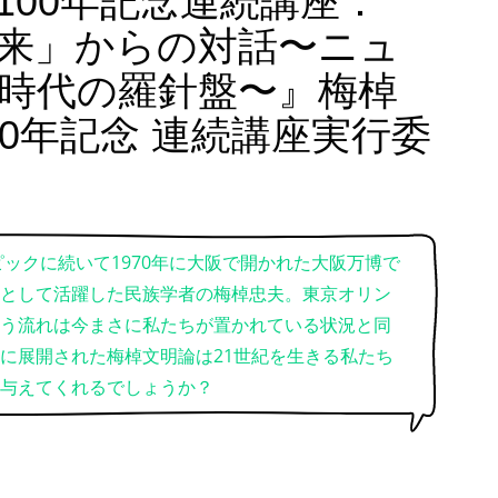
100年記念連続講座：
来」からの対話〜ニュ
時代の羅針盤〜』梅棹
00年記念 連続講座実行委
ピックに続いて1970年に大阪で開かれた大阪万博で
として活躍した民族学者の梅棹忠夫。東京オリン
う流れは今まさに私たちが置かれている状況と同
に展開された梅棹文明論は21世紀を生きる私たち
与えてくれるでしょうか？