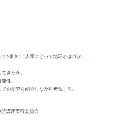
、
しての問い「人類にとって地球とは何か」、
、
してきたか、
の可能性、
までの研究を紹介しながら考察する。
 連続講座実行委員会