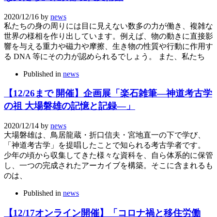
2020/12/16
by
news
私たちの身の周りには目に見えない数多の力が働き、複雑な
世界の様相を作り出しています。例えば、物の動きに直接影
響を与える重力や磁力や摩擦、生き物の性質や行動に作用す
る DNA 等にその力が認められるでしょう。 また、私たち
Published in
news
【12/26まで 開催】企画展「楽石雑筆―神道考古学
の祖 大場磐雄の記憶と記録―」
2020/12/14
by
news
大場磐雄は、鳥居龍蔵・折口信夫・宮地直一の下で学び、
「神道考古学」を提唱したことで知られる考古学者です。
少年の頃から収集してきた様々な資科を、自ら体系的に保管
し、一つの完成されたアーカイブを構築。そこに含まれるも
のは、
Published in
news
【12/17オンライン開催】「コロナ禍と移住労働