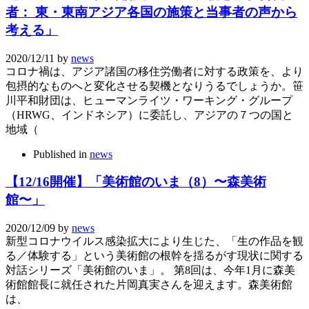
者： 東・東南アジア各国の施策と当事者の声から
考える」
2020/12/11
by
news
コロナ禍は、アジア諸国の移住労働者に対する政策を、より
包摂的なものへと変化させる契機となりうるでしょうか。笹
川平和財団は、ヒューマンライツ・ワーキング・グループ
（HRWG、インドネシア）に委託し、アジアの７つの国と
地域（
Published in
news
【12/16開催】「美術館のいま（8）〜森美術
館〜」
2020/12/09
by
news
新型コロナウイルス感染拡大により生じた、「生の作品を観
る／体験する」という美術館の根幹を揺るがす現状に関する
対話シリーズ「美術館のいま」。 第8回は、今年1月に森美
術館館長に就任された片岡真実さんを迎えます。森美術館
は、