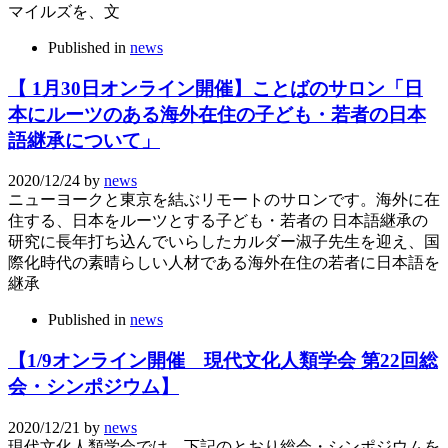
マイルズを、文
Published in
news
【 1月30日オンライン開催】ことばのサロン「日
本にルーツのある海外在住の子ども・若者の日本
語継承について」
2020/12/24
by
news
ニューヨークと東京を結ぶリモートのサロンです。海外に在
住する、日本をルーツとする子ども・若者の 日本語継承の
研究に長年打ち込んでいらしたカルダー淑子先生を迎え、国
際化時代の素晴らしい人材である海外在住の若者に日本語を
継承
Published in
news
【1/9オンライン開催 現代文化人類学会 第22回総
会・シンポジウム】
2020/12/21
by
news
現代文化人類学会では、下記のとおり総会・シンポジウムを