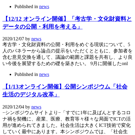
Published in
news
【12/12 オンライン開催】「考古学・文化財資料と
データの公開・利用を考える」
2020/12/07
by
news
考古学・文化財資料の公開・利用をめぐる現状について、5
人のパネラーから論点の提示をいただくとともに、参加者を
含む意見交換を通して、議論の範囲と課題を共有し、より良
い今後を展望するための礎を築きたい。 9月に開催したonl
Published in
news
【1/13オンライン開催】公開シンポジウム「社会
生活のデジタル改革」
2020/12/04
by
news
−シンポジウムサイトより−「すでに1年に及ばんとするコロ
ナ禍を契機に、産業、医療、教育等々様々な局面でICTの活
用が進められてきました。社会生活は大きくICT技術で変化
していく最中にあります。本シンポジウムでは、「社会生