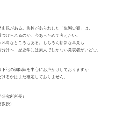
歴史観がある。梅棹があらわした「生態史観」は、
置づけられるのか、今あらためて考えたい。
う凡庸なところもある。もちろん斬新な卓見も
腑分けへ、歴史学には素人でしかない発表者がいどむ。
は下記の講師陣を中心にお声がけしておりますが
だけるかはまだ確定しておりません。
学研究所所長）
誉教授）
）