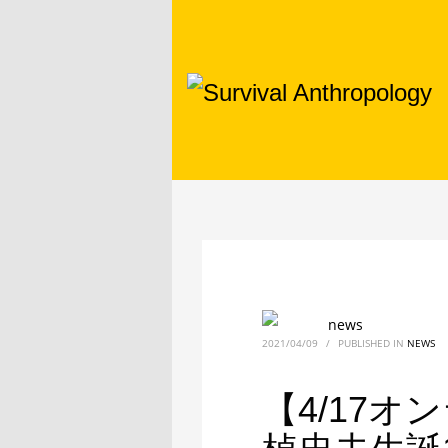
news
2021/04/09
/
PUBLISHED IN
NEWS
【4/17