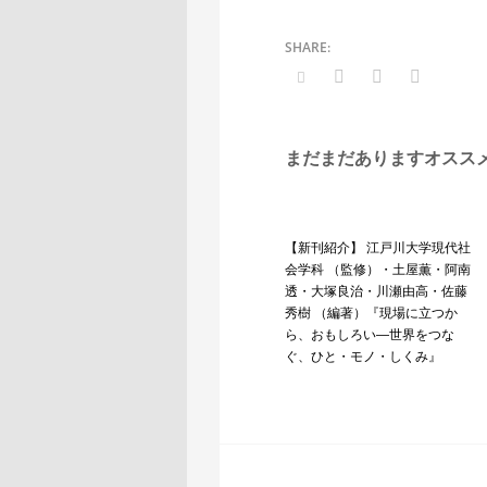
まだまだありますオスス
【新刊紹介】 江戸川大学現代社
会学科 （監修）・土屋薫・阿南
透・大塚良治・川瀬由高・佐藤
秀樹 （編著）『現場に立つか
ら、おもしろい―世界をつな
ぐ、ひと・モノ・しくみ』