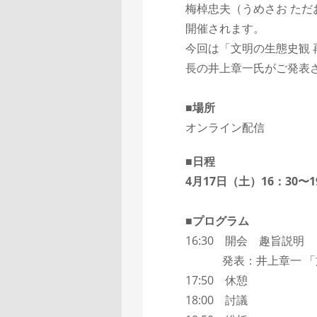
梅棹忠夫（うめさお ただ
開催されます。
今回は「文明の生態史観
長の井上章一氏がご発表
■場所
オンライン配信
■日程
4月17日（土）16：30〜1
■
プログラム
16:30 開会 趣旨説明
発表：井上章一 「文
17:50 休憩
18:00 討議