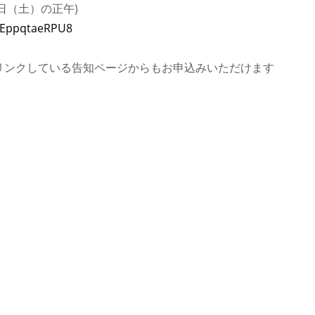
7日（土）の正午)
TjEppqtaeRPU8
リンクしている告知ページからもお申込みいただけます