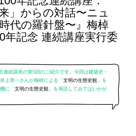
100年記念連続講座：
来」からの対話〜ニュ
時代の羅針盤〜』梅棹
00年記念 連続講座実行委
記念連続講座の第5回のご紹介です。今回は建築史・
井上章一さんが梅棹による「
文明の生態史観
」を
機に「
文明の生態史観
」を再読してみてはいかが