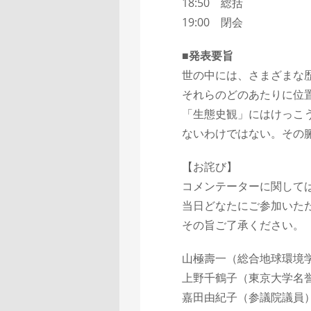
18:50 総括
19:00 閉会
■発表要旨
世の中には、さまざまな
それらのどのあたりに位
「生態史観」にはけっこ
ないわけではない。その
【お詫び】
コメンテーターに関して
当日どなたにご参加いた
その旨ご了承ください。
山極壽一（総合地球環境
上野千鶴子（東京大学名
嘉田由紀子（参議院議員