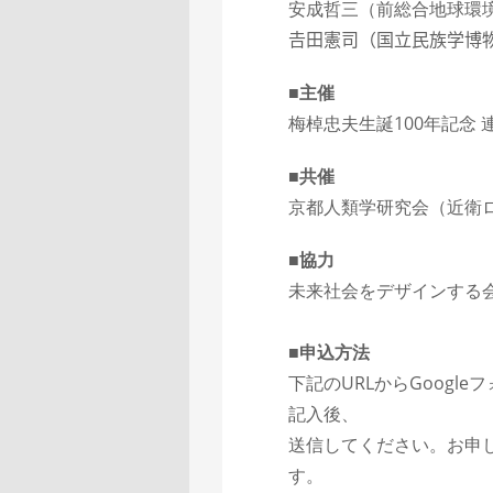
安成哲三（前総合地球環
𠮷田憲司（国立民族学博
■主催
梅棹忠夫生誕100年記念
■共催
京都人類学研究会（近衛
■協力
未来社会をデザインする会(
■申込方法
下記のURLからGoog
記入後、
送信してください。お申し
す。