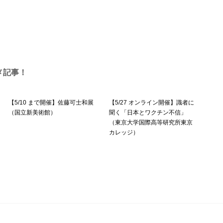
メ記事！
【5/10 まで開催】佐藤可士和展
【5/27 オンライン開催】識者に
（国立新美術館）
聞く「日本とワクチン不信」
（東京大学国際高等研究所東京
カレッジ）