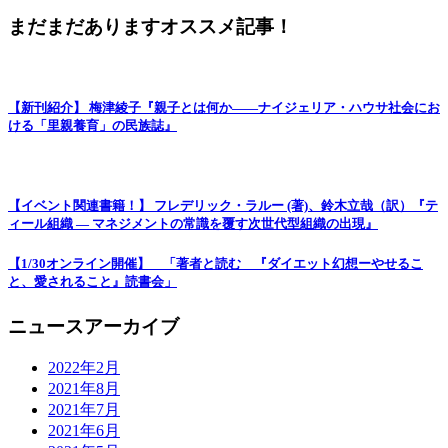
まだまだありますオススメ記事！
【新刊紹介】 梅津綾子『親子とは何か――ナイジェリア・ハウサ社会にお
ける「里親養育」の民族誌』
【イベント関連書籍！】 フレデリック・ラルー (著)、鈴木立哉（訳）『テ
ィール組織 ― マネジメントの常識を覆す次世代型組織の出現』
【1/30オンライン開催】 「著者と読む 『ダイエット幻想ーやせるこ
と、愛されること』読書会」
ニュースアーカイブ
2022年2月
2021年8月
2021年7月
2021年6月