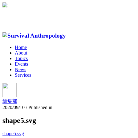
Home
About
Topics
Events
News
Services
編集部
2020/09/10
/
Published in
shape5.svg
shape5.svg