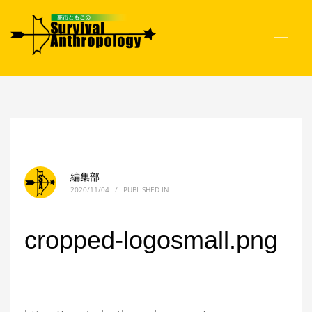
編集部
2020/11/04
/
PUBLISHED IN
cropped-logosmall.png