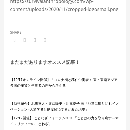
https://survivalanthropology.com/wp-
content/uploads/2020/11/cropped-logosmall.png
まだまだありますオススメ記事！
【12/17オンライン開催】「コロナ禍と移住労働者： 東・東南アジア
各国の施策と当事者の声から考える」
【新刊紹介】北川亘太・渡辺隆史・比嘉夏子 著「地道に取り組むイノ
ベーション−人類学者と制度経済学者がみた現場」
【12/12開催】 ことわざフォーラム2020「ことばの力を取り戻す―マ
イノリティーのことわざ」