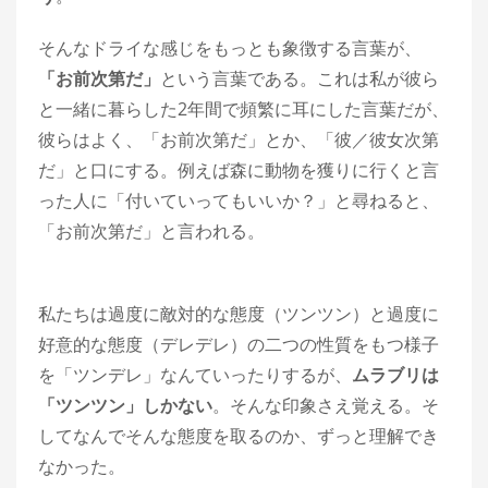
そんなドライな感じをもっとも象徴する言葉が、
「お前次第だ」
という言葉である。これは私が彼ら
と一緒に暮らした2年間で頻繁に耳にした言葉だが、
彼らはよく、「お前次第だ」とか、「彼／彼女次第
だ」と口にする。例えば森に動物を獲りに行くと言
った人に「付いていってもいいか？」と尋ねると、
「お前次第だ」と言われる。
私たちは過度に敵対的な態度（ツンツン）と過度に
好意的な態度（デレデレ）の二つの性質をもつ様子
を「ツンデレ」なんていったりするが、
ムラブリは
「ツンツン」しかない
。そんな印象さえ覚える。そ
してなんでそんな態度を取るのか、ずっと理解でき
なかった。