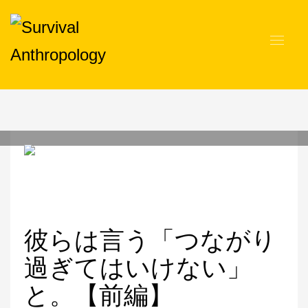
二文字屋 脩
2021/02/15
/
PUBLISHED IN
TOPICS
彼らは言う「つながり
過ぎてはいけない」
と。【前編】