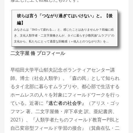
彼らは言う「つながり過ぎてはいけない」と。【後
編】
みなさんは「SNSって疲れる…」と、感じたことはありませんか？前編に続
き、文化人類学者・二文字屋脩さんが、タイに暮らす少数民族“ムラブリ”の
文化から、私たちにとって適度な距離感（＝他人とのつながり方）を...
二文字屋 脩 プロフィール
早稲田大学平山郁夫記念ボランティアセンター講
師。博士（社会人類学）。「森の民」として知られ
るタイ北部に暮らすムラブリや、都心部で生活する
ホームレスの人々を対象にフィールドワークを行っ
ている。近著に
『逃亡者の社会学』
（アリス・ゴッ
フマン 著、二文字屋脩・岸下卓史 訳、亜紀書房、
2021）、『人類学者たちのフィールド教育ーPBLと
自己変容型フィールド学習の接合』（箕曲在弘・二