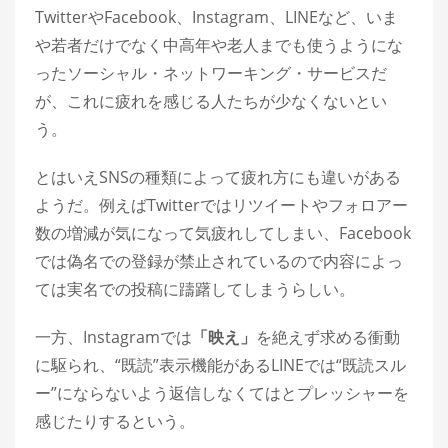
TwitterやFacebook、Instagram、LINEなど、いま
や若者だけでなく中高年や老人までも使うようにな
ったソーシャル・ネットワーキング・サービスだ
が、これに疲れを感じる人たちが少なくないとい
う。
とはいえSNSの種類によって疲れ方にも違いがある
ようだ。例えばTwitterではリツイートやフォロアー
数の増減が気になって気疲れしてしまい、Facebook
では偽名での登録が禁止されているので内容によっ
ては実名での投稿に躊躇してしまうらしい。
一方、Instagramでは
「映え」
を絶えず求める衝動
に駆られ、“既読”表示機能があるLINEでは“既読スル
ー”にならないよう返信しなくてはとプレッシャーを
感じたりするという。