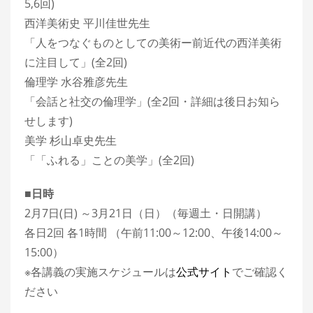
5,6回)
西洋美術史 平川佳世先生
「人をつなぐものとしての美術ー前近代の西洋美術
に注目して」(全2回)
倫理学 水谷雅彦先生
「会話と社交の倫理学」(全2回・詳細は後日お知ら
せします)
美学 杉山卓史先生
「「ふれる」ことの美学」(全2回)
■日時
2月7日(日) ～3月21日（日）（毎週土・日開講）
各日2回 各1時間 （午前11:00～12:00、午後14:00～
15:00）
※各講義の実施スケジュールは
公式サイト
でご確認く
ださい