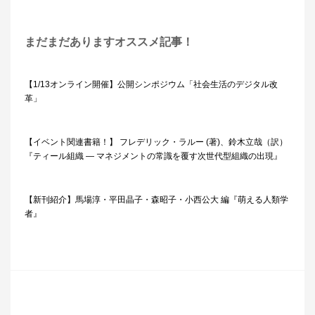
まだまだありますオススメ記事！
【1/13オンライン開催】公開シンポジウム「社会生活のデジタル改
革」
【イベント関連書籍！】 フレデリック・ラルー (著)、鈴木立哉（訳）
『ティール組織 ― マネジメントの常識を覆す次世代型組織の出現』
【新刊紹介】馬場淳・平田晶子・森昭子・小西公大 編『萌える人類学
者』